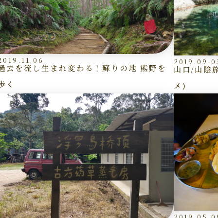
2019.11.06
2019.09.0
過去を流し生まれ変わる！蘇りの地 熊野を
山口/山陰
歩く
メ)
2019.05.0