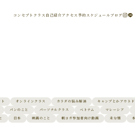
コンセプト
クラス
自己紹介
アクセス
予約
スケジュール
ブログ
ント
オンラインクラス
カラダの悩み解消
キャンプとかアウトド
パンのこと
パーソナルクラス
ベトナム
マレーシア
と
日本
映画のこと
朝ヨガ参加者向け動画
未分類