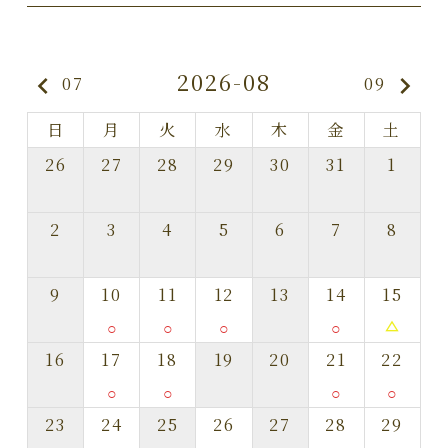
2026-08
keyboard_arrow_left
keyboard_arrow_right
07
09
日
月
火
水
木
金
土
26
27
28
29
30
31
1
2
3
4
5
6
7
8
9
10
11
12
13
14
15
○
○
○
○
change_history
16
17
18
19
20
21
22
○
○
○
○
23
24
25
26
27
28
29