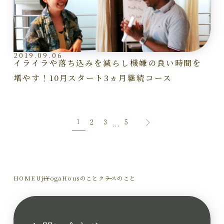
2019.09.06
イライラや落ち込みを減らし機嫌の良い時間を
増やす！10月スタート3ヵ月継続コース
1
2
3
5
...
HOME
UjiYogaHousのこと
クラスのこと