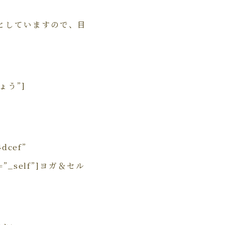
としていますので、目
ょう”]
4dcef”
get=”_self”]ヨガ＆セル