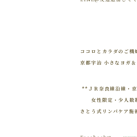
ココロとカラダのご機
京都宇治 小さなヨガ＆セ
**ＪＲ奈良線沿線・
女性限定・少人数制
さとう式リンパケア施術
Facebook⇒
www.