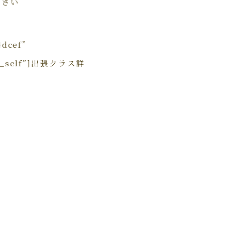
ださい
4dcef”
et=”_self”]出張クラス詳