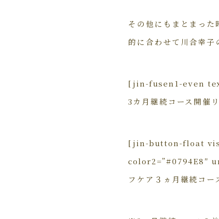
その他にもまとまった
的に合わせて川合幸子
[jin-fusen1-e
3カ月継続コース開催
[jin-button-float v
color2=”#0794E8″ u
フケア３ヵ月継続コース詳細[