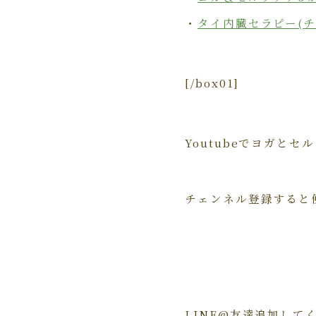
・
タイ内臓セラピー(チ
[/box01]
Youtubeでヨガと
チェンネル登録すると
LINE@友達追加して