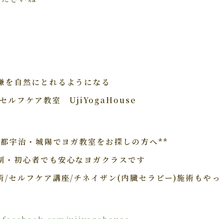
嫌を自然にとれるようになる
ルフケア教室 UjiYogaHouse
京都宇治・城陽でヨガ教室をお探しの方へ**
・初心者でも安心なヨガクラスです
/セルフケア講座/チネイザン(内臓セラピー)施術もや
facebook.com/ujiyogahouse