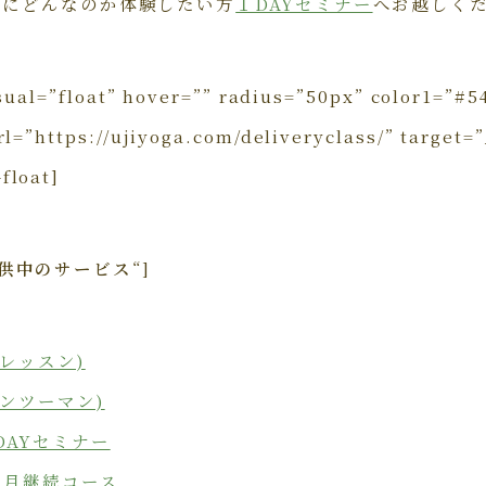
前にどんなのか体験したい方
１DAYセミナー
へお越しく
isual=”float” hover=”” radius=”50px” color1=”#5
rl=”https://ujiyoga.com/deliveryclass/” targ
float]
供中のサービス
“]
レッスン)
ンツーマン)
DAYセミナー
ヵ月継続コース