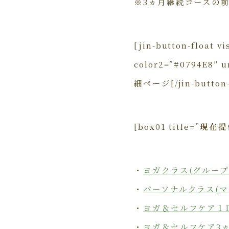
※3ヵ月継続コースの
[jin-button-float v
color2=”#0794E8″ u
細ページ[/jin-button-
[box01 title=”
現在提
・
ヨガクラス(グループ
・
パーソナルクラス(マ
・
ヨガ＆セルフケア１
・
ヨガ＆セルフケア3