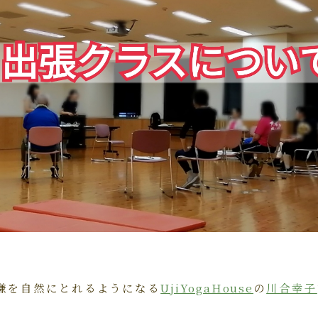
嫌を自然にとれるようになる
UjiYogaHouse
の
川合幸子