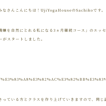
さんこんにちは！UjiYogaHouseのSachikoです。
機嫌を自然にとれる私になる3ヵ月継続コース」のエッ
ナーがスタートしました。
a.com/%E3%83%A8%E3%82%AC%E3%82%BB%E3
さっている方とクラスを作り上げていきますので、同じ