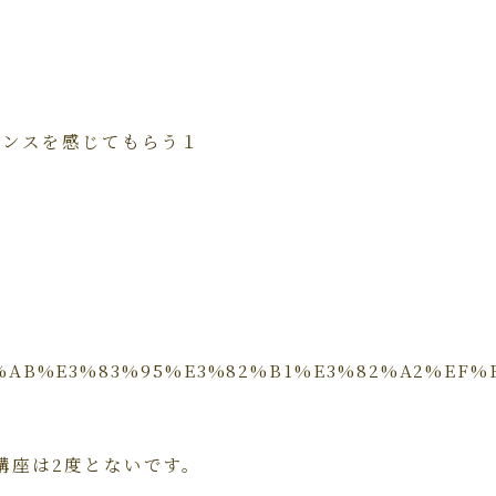
センスを感じてもらう１
%83%AB%E3%83%95%E3%82%B1%E3%82%A2%E
講座は2度とないです。