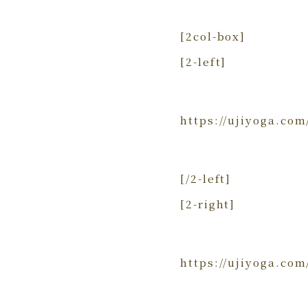
[2col-box]
[2-left]
https://ujiyog
[/2-left]
[2-right]
https://ujiyog