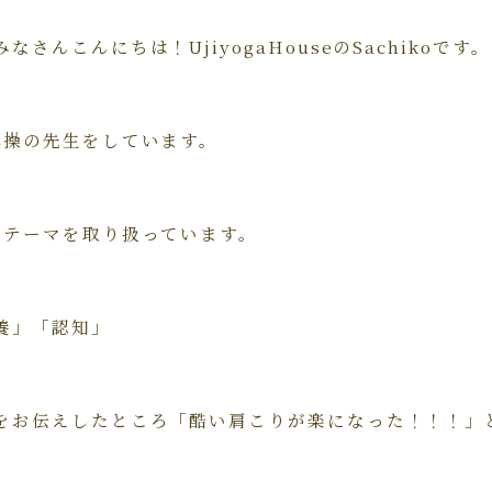
さんこんにちは！UjiyogaHouseのSachikoです。
体操の先生をしています。
のテーマを取り扱っています。
養」「認知」
をお伝えしたところ「酷い肩こりが楽になった！！！」