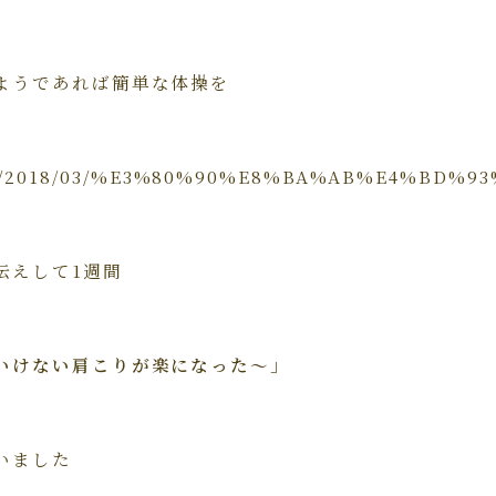
ようであれば簡単な体操を
a.com/2018/03/%E3%80%90%E8%BA%AB%E4%
伝えして1週間
いけない肩こりが楽になった～」
いました