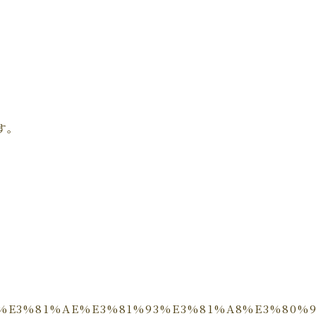
す。
%BD%93%E3%81%AE%E3%81%93%E3%81%A8%E