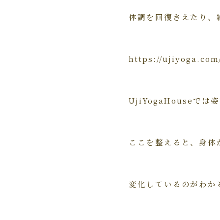
体調を回復さえたり、
https://ujiyog
UjiYogaHous
ここを整えると、身体
変化しているのがわか