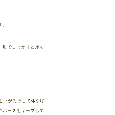
す。
。肘でしっかりと床を
思いが先行して体や呼
でポーズをキープして