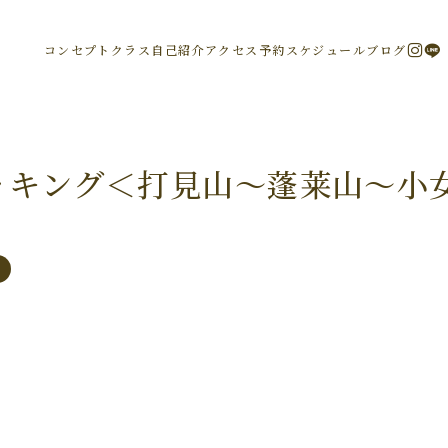
コンセプト
クラス
自己紹介
アクセス
予約
スケジュール
ブログ
ッキング＜打見山～蓬莱山～小