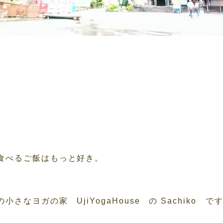
食べるご飯はもっと好き。
さなヨガの家 UjiYogaHouse の Sachiko で