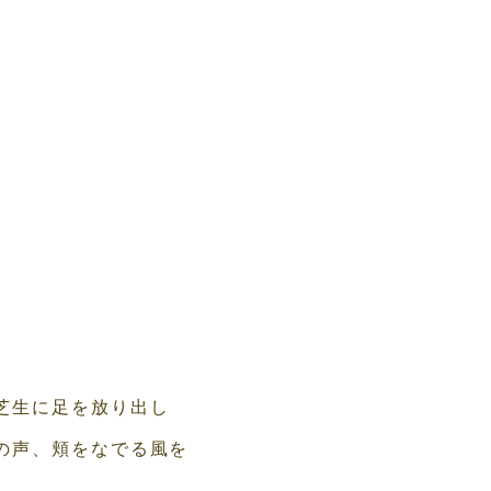
芝生に足を放り出し
の声、頬をなでる風を