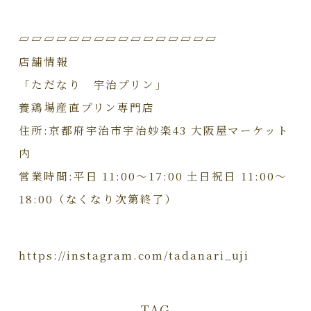
▱▱▱▱▱▱▱▱▱▱▱▱▱▱▱▱
店舗情報
「ただなり 宇治プリン」
養鶏場産直プリン専門店
住所:京都府宇治市宇治妙楽43 大阪屋マーケット
内
営業時間:平日 11:00〜17:00 土日祝日 11:00〜
18:00（なくなり次第終了）
https://instagram.com/tadanari_uji
TAG