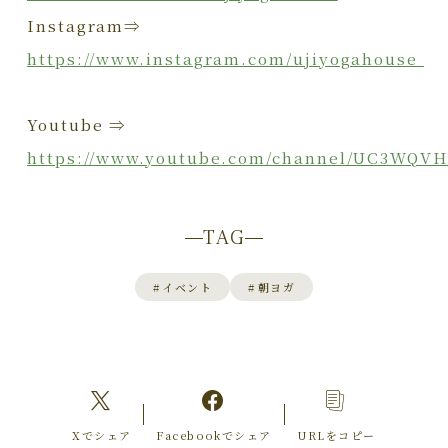
Instagram⇒
https://www.instagram.com/ujiyogahouse
Youtube ⇒
https://www.youtube.com/channel/UC3WQV
TAG
#
イベント
#
朝ヨガ
Xでシェア
Facebookでシェア
URLをコピー